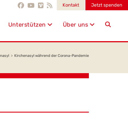
Kontakt
Jetzt spenden
Unterstützen
Über uns
Website-
Suche
nasyl
>
Kirchenasyl während der Corona-Pandemie
umschalten