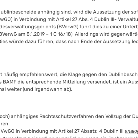
 Dublinbescheide anhängig sind, wird die Aussetzung der so
O) in Verbindung mit Artikel 27 Abs. 4 Dublin III- Verwalt
esverwaltungsgerichts (BVerwG) führt dies zu einer Unter
BVerwG am 8.1.2019 – 1 C 16/18). Allerdings wird gegenwärti
ies würde dazu führen, dass nach Ende der Aussetzung ledi
 ist häufig empfehlenswert, die Klage gegen den Dublinbes
AMF die entsprechende Mitteilung versendet, ist ein Auss
mal weiter (und irgendwann ab).
noch) anhängiges Rechtsschutzverfahren den Vollzug der Du
ren.
 VwGO in Verbindung mit Artikel 27 Absatz 4 Dublin III
analo