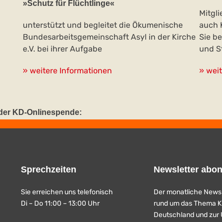
»Schutz für Flüchtlinge«
Mitgl
unterstützt und begleitet die Ökumenische
auch 
Bundesarbeitsgemeinschaft Asyl in der Kirche
Sie b
e.V. bei ihrer Aufgabe
und S
» weitere Informationen
» wei
t der KD-Onlinespende:
Sprechzeiten
Newsletter abon
Sie erreichen uns telefonisch
Der monatliche Newsl
Di – Do 11:00 – 13:00 Uhr
rund um das Thema Ki
Deutschland und zur 