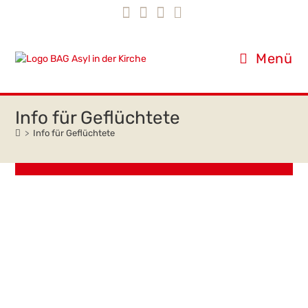
Inhalt
Zum
springen
Inhalt
springen
Menü
Info für Geflüchtete
>
Info für Geflüchtete