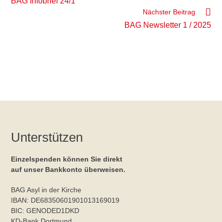
ansehen
BAG Infobrief 24/1
Nächster Beitrag
BAG Newsletter 1 / 2025
Unterstützen
Einzelspenden können Sie direkt
auf unser Bankkonto überweisen.
BAG Asyl in der Kirche
IBAN: DE68350601901013169019
BIC: GENODED1DKD
KD-Bank Dortmund