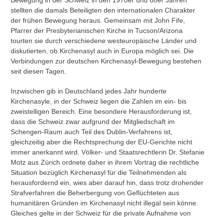
Bewegung in der Schweiz in den 1970er und 80er Jahren
stellten die damals Beteiligten den internationalen Charakter
der frühen Bewegung heraus. Gemeinsam mit John Fife,
Pfarrer der Presbyterianischen Kirche in Tucson/Arizona
tourten sie durch verschiedene westeuropäische Länder und
diskutierten, ob Kirchenasyl auch in Europa möglich sei. Die
Verbindungen zur deutschen Kirchenasyl-Bewegung bestehen
seit diesen Tagen.
Inzwischen gib in Deutschland jedes Jahr hunderte
Kirchenasyle, in der Schweiz liegen die Zahlen im ein- bis
zweistelligen Bereich. Eine besondere Herausforderung ist,
dass die Schweiz zwar aufgrund der Mitgliedschaft im
Schengen-Raum auch Teil des Dublin-Verfahrens ist,
gleichzeitig aber die Rechtsprechung der EU-Gerichte nicht
immer anerkannt wird. Völker- und Staatsrechtlerin Dr. Stefanie
Motz aus Zürich ordnete daher in ihrem Vortrag die rechtliche
Situation bezüglich Kirchenasyl für die Teilnehmenden als
herausfordernd ein, wies aber darauf hin, dass trotz drohender
Strafverfahren die Beherbergung von Geflüchteten aus
humanitären Gründen im Kirchenasyl nicht illegal sein könne.
Gleiches gelte in der Schweiz für die private Aufnahme von