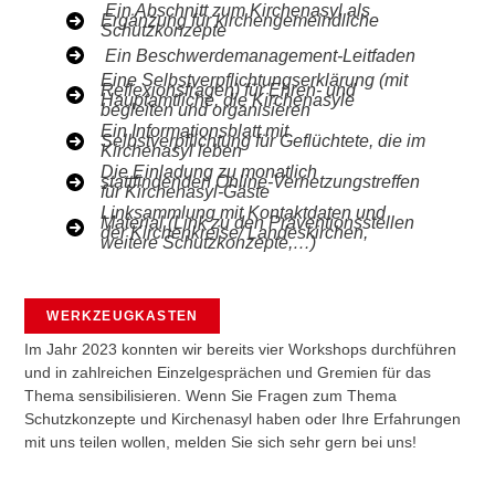
Ein Abschnitt zum Kirchenasyl als
Ergänzung für kirchengemeindliche
Schutzkonzepte
Ein Beschwerdemanagement-Leitfaden
Eine Selbstverpflichtungserklärung (mit
Reflexionsfragen) für Ehren- und
Hauptamtliche, die Kirchenasyle
begleiten und organisieren
Ein Informationsblatt mit
Selbstverpflichtung für Geflüchtete, die im
Kirchenasyl leben
Die Einladung zu monatlich
stattfindenden Online-Vernetzungstreffen
für Kirchenasyl-Gäste
Linksammlung mit Kontaktdaten und
Material (Link zu den Präventionsstellen
der Kirchenkreise/ Landeskirchen,
weitere Schutzkonzepte,…)
WERKZEUGKASTEN
Im Jahr 2023 konnten wir bereits vier Workshops durchführen
und in zahlreichen Einzelgesprächen und Gremien für das
Thema sensibilisieren. Wenn Sie Fragen zum Thema
Schutzkonzepte und Kirchenasyl haben oder Ihre Erfahrungen
mit uns teilen wollen, melden Sie sich sehr gern bei uns!