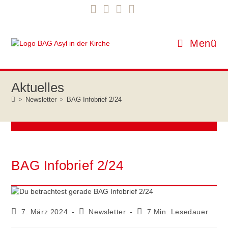
Zum
springen
Inhalt
springen
Menü
>
Newsletter
>
BAG Infobrief 2/24
BAG Infobrief 2/24
Beitrag
Beitrags-
Lesedauer:
7. März 2024
Newsletter
7 Min. Lesedauer
veröffentlicht:
Kategorie: