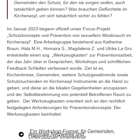
Gemeinden den Schutz, für den sie sorgen wollen, auch
tatsächlich geben können? Was brauchen Geflüchtete im
Kirchenasyl, um sich tatsächlich sicher zu fühlen?
Im Januar 2023 begann offiziell unser Focus-Projekt
„Schutzkonzepte und Prävention von sexuellem Missbrauch im
Kirchenasyl“. Eine Arbeitsgruppe bestehend aus Katherine
Braun, Hala M.H., Homaira S., Magdalena Z. und Ulrike La Gro
entwickelte einen sog. „Werkzeugkasten“ zur Präventionsarbeit,
der das Jahr über in Gesprächen, Workshops und schriftlichen
Feedback-Schleifen verbessert wurde. Ziel ist es,
Kirchenkreise, Gemeinden, weitere Schutzgewährende sowie
Schutzsuchenden im Kirchenasyl Instrumente an die Hand zu
geben, und diese an die lokalen Gegebenheiten anzupassen
und der Selbstbestimmung von potentiell Betroffenen Raum zu
geben. Der Werkzeugkasten orientiert sich an den rechtlich
festgelegten Anforderungen für Präventionskonzepte. Der
Werkzeugkasten beinhaltet:
Ein Workshop-Format, für Gemeinden,
regionale Netzwerke und
Unterstützuer*innenkreise