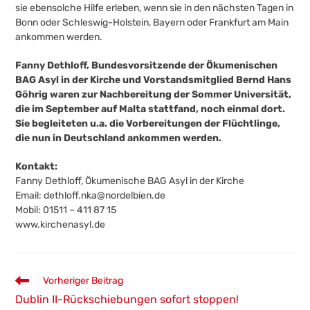
sie ebensolche Hilfe erleben, wenn sie in den nächsten Tagen in
Bonn oder Schleswig-Holstein, Bayern oder Frankfurt am Main
ankommen werden.
Fanny Dethloff, Bundesvorsitzende der Ökumenischen
BAG Asyl in der Kirche und Vorstandsmitglied Bernd Hans
Göhrig waren zur Nachbereitung der Sommer Universität,
die im September auf Malta stattfand, noch einmal dort.
Sie begleiteten u.a. die Vorbereitungen der Flüchtlinge,
die nun in Deutschland ankommen werden.
Kontakt:
Fanny Dethloff, Ökumenische BAG Asyl in der Kirche
Email:
dethloff.nka@nordelbien.de
Mobil: 01511 – 411 87 15
www.kirchenasyl.de
Weitere
Vorheriger Beitrag
Artikel
Dublin II-Rückschiebungen sofort stoppen!
ansehen