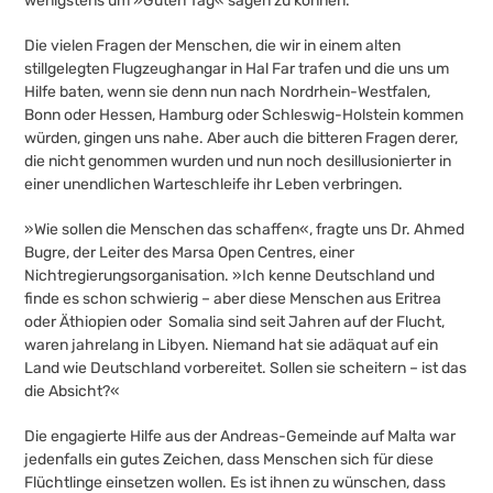
wenigstens um »Guten Tag« sagen zu können.
Die vielen Fragen der Menschen, die wir in einem alten
stillgelegten Flugzeughangar in Hal Far trafen und die uns um
Hilfe baten, wenn sie denn nun nach Nordrhein-Westfalen,
Bonn oder Hessen, Hamburg oder Schleswig-Holstein kommen
würden, gingen uns nahe. Aber auch die bitteren Fragen derer,
die nicht genommen wurden und nun noch desillusionierter in
einer unendlichen Warteschleife ihr Leben verbringen.
»Wie sollen die Menschen das schaffen«, fragte uns Dr. Ahmed
Bugre, der Leiter des Marsa Open Centres, einer
Nichtregierungsorganisation. »Ich kenne Deutschland und
finde es schon schwierig – aber diese Menschen aus Eritrea
oder Äthiopien oder Somalia sind seit Jahren auf der Flucht,
waren jahrelang in Libyen. Niemand hat sie adäquat auf ein
Land wie Deutschland vorbereitet. Sollen sie scheitern – ist das
die Absicht?«
Die engagierte Hilfe aus der Andreas-Gemeinde auf Malta war
jedenfalls ein gutes Zeichen, dass Menschen sich für diese
Flüchtlinge einsetzen wollen. Es ist ihnen zu wünschen, dass