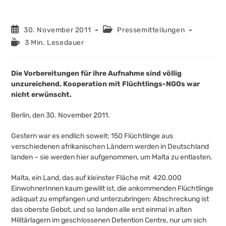
Beitrag
Beitrags-
30. November 2011
Pressemitteilungen
veröffentlicht:
Kategorie:
Lesedauer:
3 Min. Lesedauer
Die Vorbereitungen für ihre Aufnahme sind völlig
unzureichend, Kooperation mit Flüchtlings-NGOs war
nicht erwünscht.
Berlin, den 30. November 2011.
Gestern war es endlich soweit: 150 Flüchtlinge aus
verschiedenen afrikanischen Ländern werden in Deutschland
landen – sie werden hier aufgenommen, um Malta zu entlasten.
Malta, ein Land, das auf kleinster Fläche mit 420.000
EinwohnerInnen kaum gewillt ist, die ankommenden Flüchtlinge
adäquat zu empfangen und unterzubringen: Abschreckung ist
das oberste Gebot, und so landen alle erst einmal in alten
Militärlagern im geschlossenen Detention Centre, nur um sich