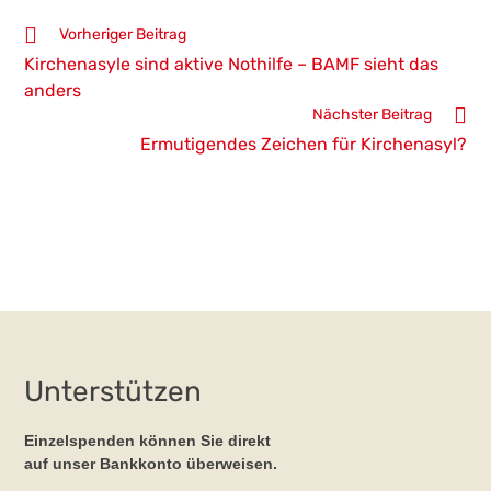
Weitere
Vorheriger Beitrag
Artikel
Kirchenasyle sind aktive Nothilfe – BAMF sieht das
ansehen
anders
Nächster Beitrag
Ermutigendes Zeichen für Kirchenasyl?
Unterstützen
Einzelspenden können Sie direkt
auf unser Bankkonto überweisen.