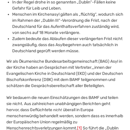
In der Regel drohe in so genannten „Dublin“-Fällen keine
Gefahr für Leib und Leben.
Menschen im Kirchenasyl gälten als „flüchtig“, wodurch sich
im Rahmen der „Dublin III“-Verordnung die Frist, nach der
Deutschland für das Aufenthaltsverfahren zuständig wird,
von sechs auf 18 Monate verlängere.
Zudem bedeute das Ablaufen dieser verlängerten Frist nicht
zwangsläufig, dass das Asylbegehren auch tatsächlich in
Deutschland geprüft werden müsse.
Wir als Ökumenische Bundesarbeitsgemeinschaft (BAG) Asyl in
der Kirche haben an Gesprächen mit Vertreter_innen der
Evangelischen Kirche in Deutschland (EKD) und der Deutschen
Bischofskonferenz (DBK) mit dem BAMF teilgenommen und
schätzen die Gesprächsbereitschaft aller Beteiligten.
Wir bedauern die neuen Einschätzungen des BAMF und teilen
sie nicht. Aus zahlreichen unabhängigen Berichten geht
hervor, dass Geflüchtete
nicht
überall in Europa
menschenwürdig behandelt werden, sondern dass es innerhalb
der Europäischen Union regelmäßig zu
Menschenrechtsverletzungen kommt.
[1]
So führt die „Dublin