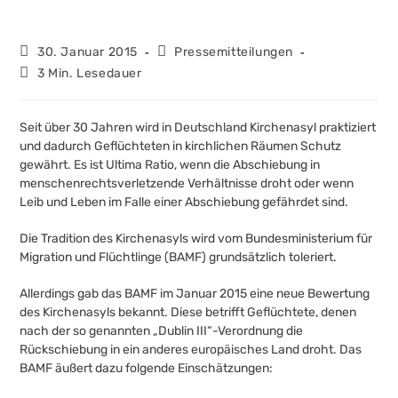
Beitrag
Beitrags-
30. Januar 2015
Pressemitteilungen
veröffentlicht:
Kategorie:
Lesedauer:
3 Min. Lesedauer
Seit über 30 Jahren wird in Deutschland Kirchenasyl praktiziert
und dadurch Geflüchteten in kirchlichen Räumen Schutz
gewährt. Es ist Ultima Ratio, wenn die Abschiebung in
menschenrechtsverletzende Verhältnisse droht oder wenn
Leib und Leben im Falle einer Abschiebung gefährdet sind.
Die Tradition des Kirchenasyls wird vom Bundesministerium für
Migration und Flüchtlinge (BAMF) grundsätzlich toleriert.
Allerdings gab das BAMF im Januar 2015 eine neue Bewertung
des Kirchenasyls bekannt. Diese betrifft Geflüchtete, denen
nach der so genannten „Dublin III“-Verordnung die
Rückschiebung in ein anderes europäisches Land droht. Das
BAMF äußert dazu folgende Einschätzungen: