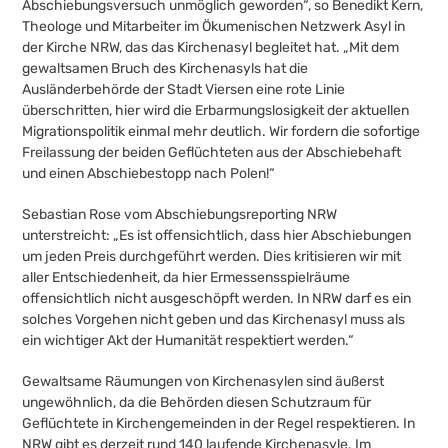
Abschiebungsversuch unmöglich geworden“, so Benedikt Kern,
Theologe und Mitarbeiter im Ökumenischen Netzwerk Asyl in
der Kirche NRW, das das Kirchenasyl begleitet hat. „Mit dem
gewaltsamen Bruch des Kirchenasyls hat die
Ausländerbehörde der Stadt Viersen eine rote Linie
überschritten, hier wird die Erbarmungslosigkeit der aktuellen
Migrationspolitik einmal mehr deutlich. Wir fordern die sofortige
Freilassung der beiden Geflüchteten aus der Abschiebehaft
und einen Abschiebestopp nach Polen!“
Sebastian Rose vom Abschiebungsreporting NRW
unterstreicht: „Es ist offensichtlich, dass hier Abschiebungen
um jeden Preis durchgeführt werden. Dies kritisieren wir mit
aller Entschiedenheit, da hier Ermessensspielräume
offensichtlich nicht ausgeschöpft werden. In NRW darf es ein
solches Vorgehen nicht geben und das Kirchenasyl muss als
ein wichtiger Akt der Humanität respektiert werden.“
Gewaltsame Räumungen von Kirchenasylen sind äußerst
ungewöhnlich, da die Behörden diesen Schutzraum für
Geflüchtete in Kirchengemeinden in der Regel respektieren. In
NRW gibt es derzeit rund 140 laufende Kirchenasyle. Im