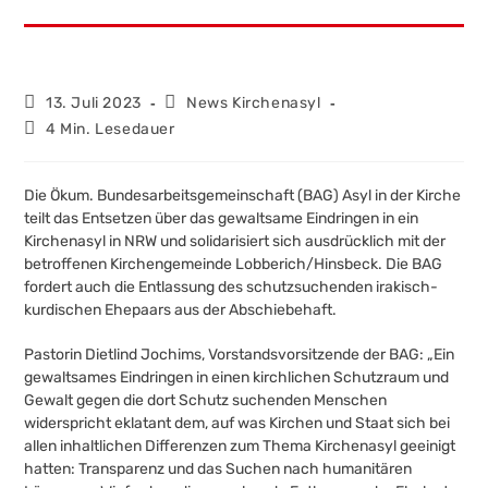
Beitrag
Beitrags-
13. Juli 2023
News Kirchenasyl
veröffentlicht:
Kategorie:
Lesedauer:
4 Min. Lesedauer
Die Ökum. Bundesarbeitsgemeinschaft (BAG) Asyl in der Kirche
teilt das Entsetzen über das gewaltsame Eindringen in ein
Kirchenasyl in NRW und solidarisiert sich ausdrücklich mit der
betroffenen Kirchengemeinde Lobberich/Hinsbeck. Die BAG
fordert auch die Entlassung des schutzsuchenden irakisch-
kurdischen Ehepaars aus der Abschiebehaft.
Pastorin Dietlind Jochims, Vorstandsvorsitzende der BAG: „Ein
gewaltsames Eindringen in einen kirchlichen Schutzraum und
Gewalt gegen die dort Schutz suchenden Menschen
widerspricht eklatant dem, auf was Kirchen und Staat sich bei
allen inhaltlichen Differenzen zum Thema Kirchenasyl geeinigt
hatten: Transparenz und das Suchen nach humanitären