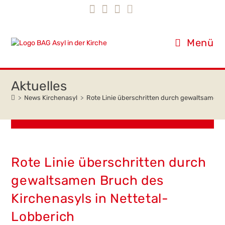
Inhalt
Zum
springen
Inhalt
springen
Menü
>
News Kirchenasyl
>
Rote Linie überschritten durch gewaltsamen B
Rote Linie überschritten durch
gewaltsamen Bruch des
Kirchenasyls in Nettetal-
Lobberich