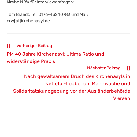
Kirche NRW für Interviewanfragen:
Tom Brandt, Tel: 0176-43240783 und Mail:
nrw[at]kirchenasyl.de
Weitere
Vorheriger Beitrag
Artikel
PM 40 Jahre Kirchenasyl: Ultima Ratio und
ansehen
widerständige Praxis
Nächster Beitrag
Nach gewaltsamem Bruch des Kirchenasyls in
Nettetal-Lobberich: Mahnwache und
Solidaritätskundgebung vor der Ausländerbehörde
Viersen