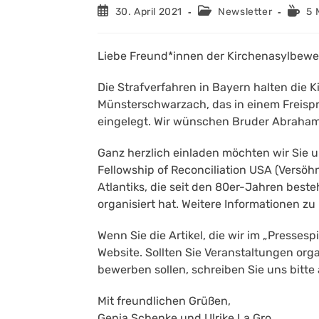
Beitrag
Beitrags-
Lesed
30. April 2021
Newsletter
5 
veröffentlicht:
Kategorie:
Liebe Freund*innen der Kirchenasylbew
Die Strafverfahren in Bayern halten die
Münsterschwarzach, das in einem Freispr
eingelegt. Wir wünschen Bruder Abraham u
Ganz herzlich einladen möchten wir Sie 
Fellowship of Reconciliation USA (Vers
Atlantiks, die seit den 80er-Jahren beste
organisiert hat. Weitere Informationen zu
Wenn Sie die Artikel, die wir im „Presses
Website. Sollten Sie Veranstaltungen org
bewerben sollen, schreiben Sie uns bitte
Mit freundlichen Grüßen,
Genia Schenke und Ulrike La Gro