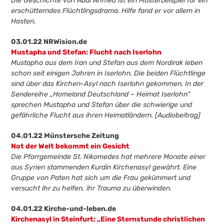
Die Geschichte von Abdi Ahmed ist ein Musterbeispiel für ein
erschütterndes Flüchtlingsdrama. Hilfe fand er vor allem in
Hasten.
03.01.22 NRWision.de
Mustapha und Stefan: Flucht nach Iserlohn
Mustapha aus dem Iran und Stefan aus dem Nordirak leben
schon seit einigen Jahren in Iserlohn. Die beiden Flüchtlinge
sind über das Kirchen-Asyl nach Iserlohn gekommen. In der
Sendereihe „Homeland Deutschland – Heimat Iserlohn“
sprechen Mustapha und Stefan über die schwierige und
gefährliche Flucht aus ihren Heimatländern. [Audiobeitrag]
04.01.22 Münstersche Zeitung
Not der Welt bekommt ein Gesicht
Die Pfarrgemeinde St. Nikomedes hat mehrere Monate einer
aus Syrien stammenden Kurdin Kirchenasyl gewährt. Eine
Gruppe von Paten hat sich um die Frau gekümmert und
versucht ihr zu helfen, ihr Trauma zu überwinden.
04.01.22 Kirche-und-leben.de
Kirchenasyl in Steinfurt: „Eine Sternstunde christlichen