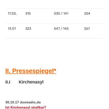
17.02.
315
530 / 141
254
13.01
323
547 / 145
267
II.
Pressespiegel*
II.I Kirchenasyl
30.10.17 domradio.de
Ist Kirchenasyl strafbar?