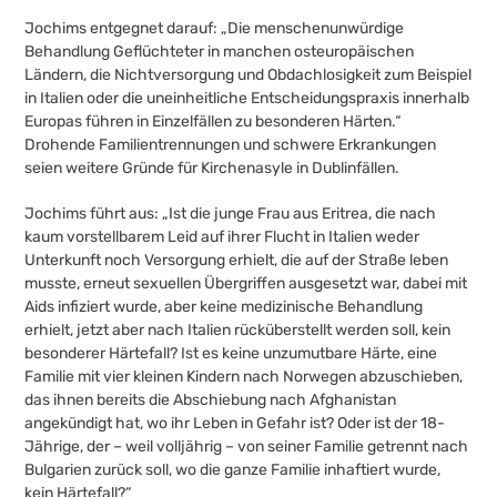
Jochims entgegnet darauf: „Die menschenunwürdige
Behandlung Geflüchteter in manchen osteuropäischen
Ländern, die Nichtversorgung und Obdachlosigkeit zum Beispiel
in Italien oder die uneinheitliche Entscheidungspraxis innerhalb
Europas führen in Einzelfällen zu besonderen Härten.“
Drohende Familientrennungen und schwere Erkrankungen
seien weitere Gründe für Kirchenasyle in Dublinfällen.
Jochims führt aus: „Ist die junge Frau aus Eritrea, die nach
kaum vorstellbarem Leid auf ihrer Flucht in Italien weder
Unterkunft noch Versorgung erhielt, die auf der Straße leben
musste, erneut sexuellen Übergriffen ausgesetzt war, dabei mit
Aids infiziert wurde, aber keine medizinische Behandlung
erhielt, jetzt aber nach Italien rücküberstellt werden soll, kein
besonderer Härtefall? Ist es keine unzumutbare Härte, eine
Familie mit vier kleinen Kindern nach Norwegen abzuschieben,
das ihnen bereits die Abschiebung nach Afghanistan
angekündigt hat, wo ihr Leben in Gefahr ist? Oder ist der 18-
Jährige, der – weil volljährig – von seiner Familie getrennt nach
Bulgarien zurück soll, wo die ganze Familie inhaftiert wurde,
kein Härtefall?“