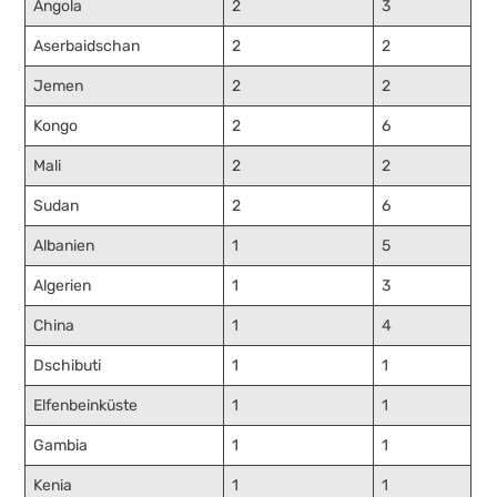
Angola
2
3
Aserbaidschan
2
2
Jemen
2
2
Kongo
2
6
Mali
2
2
Sudan
2
6
Albanien
1
5
Algerien
1
3
China
1
4
Dschibuti
1
1
Elfenbeinküste
1
1
Gambia
1
1
Kenia
1
1