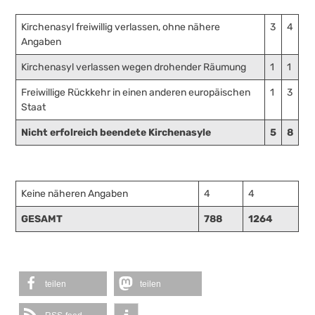
Kirchenasyl freiwillig verlassen, ohne nähere
3
4
Angaben
Kirchenasyl verlassen wegen drohender Räumung
1
1
Freiwillige Rückkehr in einen anderen europäischen
1
3
Staat
Nicht erfolreich beendete Kirchenasyle
5
8
Keine näheren Angaben
4
4
GESAMT
788
1264
teilen
teilen