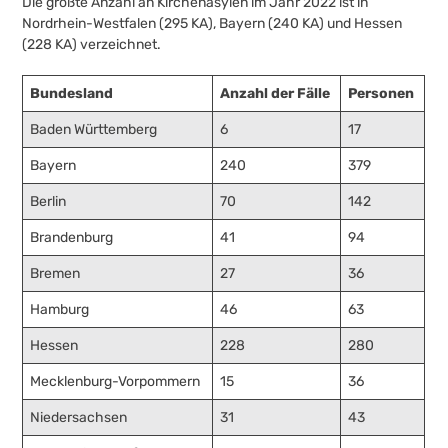
Die größte Anzahl an Kirchenasylen im Jahr 2022 ist in
Nordrhein-Westfalen (295 KA), Bayern (240 KA) und Hessen
(228 KA) verzeichnet.
Bundesland
Anzahl der Fälle
Personen
Baden Württemberg
6
17
Bayern
240
379
Berlin
70
142
Brandenburg
41
94
Bremen
27
36
Hamburg
46
63
Hessen
228
280
Mecklenburg-Vorpommern
15
36
Niedersachsen
31
43