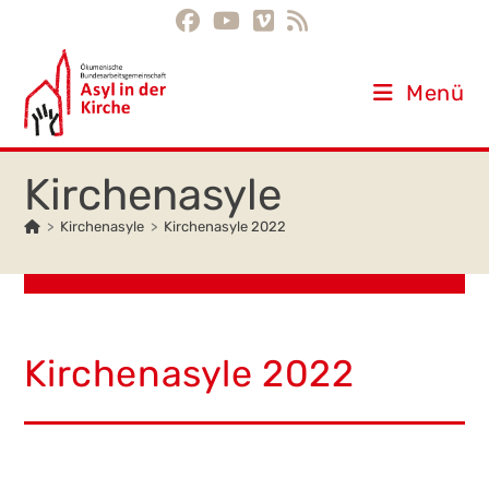
Inhalt
Zum
springen
Inhalt
springen
Menü
>
Kirchenasyle
>
Kirchenasyle 2022
Kirchenasyle 2022