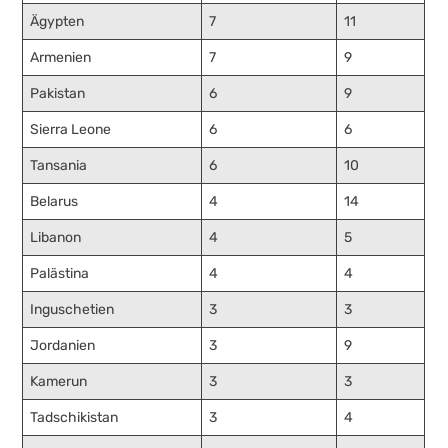
Ägypten
7
11
Armenien
7
9
Pakistan
6
9
Sierra Leone
6
6
Tansania
6
10
Belarus
4
14
Libanon
4
5
Palästina
4
4
Inguschetien
3
3
Jordanien
3
9
Kamerun
3
3
Tadschikistan
3
4