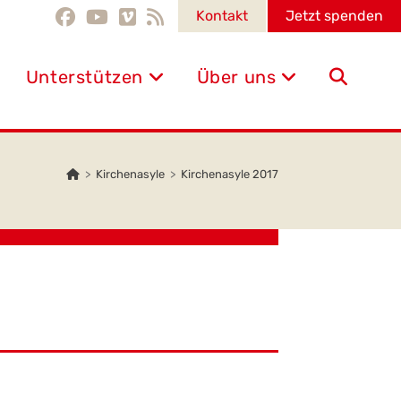
Kontakt
Jetzt spenden
Unterstützen
Über uns
Website-
Suche
>
Kirchenasyle
>
Kirchenasyle 2017
umschalten