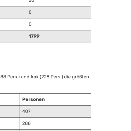
20
8
0
1799
8 Pers.) und Irak (228 Pers.) die größten
Personen
407
288