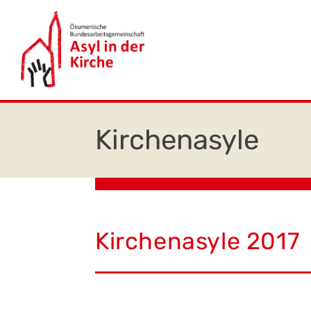
Zum
springen
Inhalt
springen
Kirchenasyle 2017