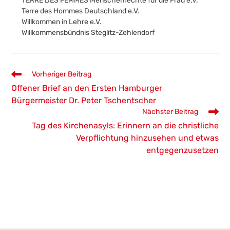
TERRE DES FEMMES Menschenrechte für die Frau e.V.
Terre des Hommes Deutschland e.V.
Willkommen in Lehre e.V.
Willkommensbündnis Steglitz-Zehlendorf
Weitere
Vorheriger Beitrag
Artikel
Offener Brief an den Ersten Hamburger
ansehen
Bürgermeister Dr. Peter Tschentscher
Nächster Beitrag
Tag des Kirchenasyls: Erinnern an die christliche
Verpflichtung hinzusehen und etwas
entgegenzusetzen