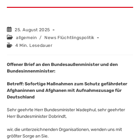
Beitrag
25. August 2025
veröffentlicht:
Beitrags-
allgemein
/
News Flüchtlingspolitik
Kategorie:
Lesedauer:
4 Min. Lesedauer
Offener Brief an den Bundesaußenminister und den
Bundesinnenminister:
Betreff: Sofortige Maßnahmen zum Schutz gefährdeter
Afghaninnen und Afghanen mit Aufnahmezusage für
Deutschland
Sehr geehrte Herr Bundesminister Wadephul, sehr geehrter
Herr Bundesminister Dobrindt,
wir, die unterzeichnenden Organisationen, wenden uns mit
größter Sorge an Sie.