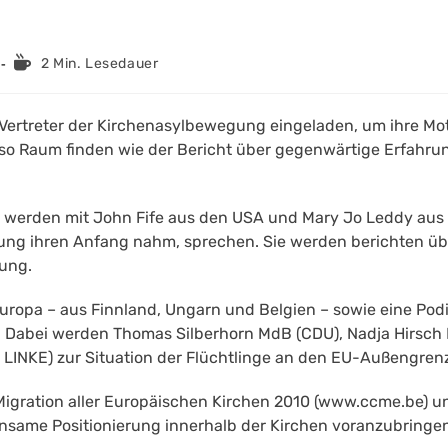
Lesedauer:
2 Min. Lesedauer
Vertreter der Kirchenasylbewegung eingeladen, um ihre Moti
o Raum finden wie der Bericht über gegenwärtige Erfahru
ng werden mit John Fife aus den USA und Mary Jo Leddy aus
ung ihren Anfang nahm, sprechen. Sie werden berichten üb
ung.
 Europa – aus Finnland, Ungarn und Belgien – sowie eine P
Dabei werden Thomas Silberhorn MdB (CDU), Nadja Hirsch 
e LINKE) zur Situation der Flüchtlinge an den EU-Außengren
r Migration aller Europäischen Kirchen 2010 (www.ccme.be) u
insame Positionierung innerhalb der Kirchen voranzubringe