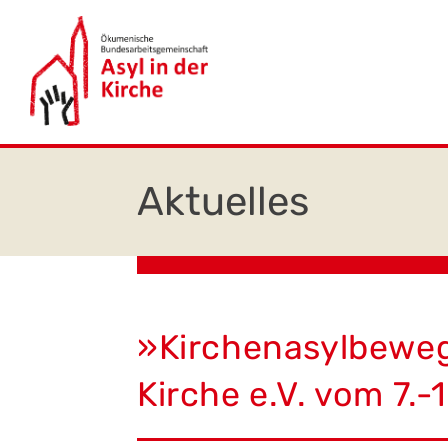
Zum
springen
Inhalt
springen
»Kirchenasylbeweg
Kirche e.V. vom 7.-