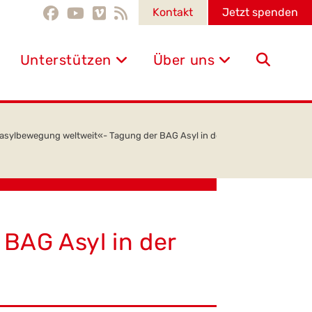
Kontakt
Jetzt spenden
Unterstützen
Über uns
Website-
Suche
asylbewegung weltweit«- Tagung der BAG Asyl in der Kirche e.V. vom 7.-10
umschalten
BAG Asyl in der