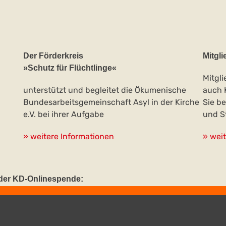
Der Förderkreis
Mitgli
»Schutz für Flüchtlinge«
Mitgl
unterstützt und begleitet die Ökumenische
auch 
Bundesarbeitsgemeinschaft Asyl in der Kirche
Sie b
e.V. bei ihrer Aufgabe
und S
» weitere Informationen
» wei
t der KD-Onlinespende: