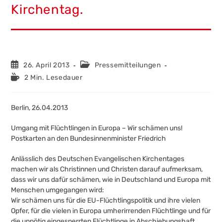
Kirchentag.
Beitrag
Beitrags-
26. April 2013
Pressemitteilungen
veröffentlicht:
Kategorie:
Lesedauer:
2 Min. Lesedauer
Berlin, 26.04.2013
Umgang mit Flüchtlingen in Europa – Wir schämen uns!
Postkarten an den Bundesinnenminister Friedrich
Anlässlich des Deutschen Evangelischen Kirchentages
machen wir als Christinnen und Christen darauf aufmerksam,
dass wir uns dafür schämen, wie in Deutschland und Europa mit
Menschen umgegangen wird:
Wir schämen uns für die EU-Flüchtlingspolitik und ihre vielen
Opfer, für die vielen in Europa umherirrenden Flüchtlinge und für
die unnötig eingesperrten Flüchtlinge in Abschiebungshaft.