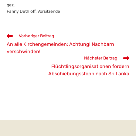
gez.
Fanny Dethloff, Vorsitzende
Weitere
Vorheriger Beitrag
Artikel
An alle Kirchengemeinden: Achtung! Nachbarn
ansehen
verschwinden!
Nächster Beitrag
Flüchtlingsorganisationen fordern
Abschiebungsstopp nach Sri Lanka