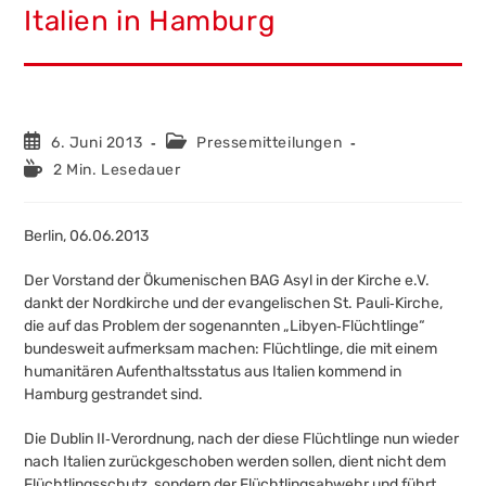
Italien in Hamburg
Beitrag
Beitrags-
6. Juni 2013
Pressemitteilungen
veröffentlicht:
Kategorie:
Lesedauer:
2 Min. Lesedauer
Berlin, 06.06.2013
Der Vorstand der Ökumenischen BAG Asyl in der Kirche e.V.
dankt der Nordkirche und der evangelischen St. Pauli‐Kirche,
die auf das Problem der sogenannten „Libyen‐Flüchtlinge“
bundesweit aufmerksam machen: Flüchtlinge, die mit einem
humanitären Aufenthaltsstatus aus Italien kommend in
Hamburg gestrandet sind.
Die Dublin II‐Verordnung, nach der diese Flüchtlinge nun wieder
nach Italien zurückgeschoben werden sollen, dient nicht dem
Flüchtlingsschutz, sondern der Flüchtlingsabwehr und führt